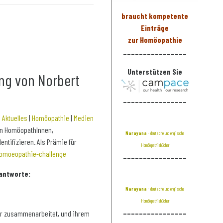
braucht kompetente
Einträge
zur Homöopathie
________________
Unterstützen Sie
ng von Norbert
________________
:
Aktuelles
|
Homöopathie
|
Medien
an HomöopathInnen,
Narayana
- deutsche und englische
ntifizieren. Als Prämie für
Homöopathiebücher
homoeopathie-challenge
________________
 antworte:
Narayana
- deutsche und englische
Homöopathiebücher
________________
 er zusammenarbeitet, und ihrem