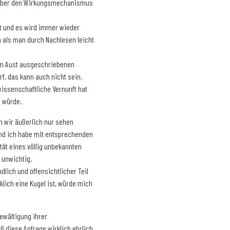
e über den Wirkungsmechanismus
t und es wird immer wieder
 als man durch Nachlesen leicht
rrn Aust ausgeschriebenen
f, das kann auch nicht sein.
issenschaftliche Vernunft hat
n würde.
m wir äußerlich nur sehen
 Und ich habe mit entsprechenden
ität eines völlig unbekannten
 unwichtig.
lich und offensichtlicher Teil
lich eine Kugel ist, würde mich
Bewältigung ihrer
ß diese Anfrage wirklich ehrlich