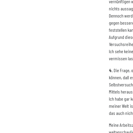
vernünftigen 
nichts aussag
Dennoch werde
gegen bessere
feststellen ka
Aufgrund dies
Versuchsreihe
Ich sehe kein
vermissen las
4.
Die Frage, 
können, daß es
Selbstversuche
Mittels heraus
Ich habe gar k
meiner Welt is
das auch nicht
Meine Arbeitsz
weltanschaulic