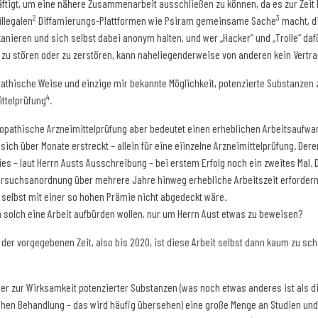
ftigt, um eine nähere Zusammenarbeit ausschließen zu können, da es zur Zeit
2
3
illegalen
Diffamierungs-Plattformen wie Psiram gemeinsame Sache
macht, di
nieren und sich selbst dabei anonym halten, und wer „Hacker“ und „Trolle“ dafü
 zu stören oder zu zerstören, kann naheliegenderweise von anderen kein Vertr
thische Weise und einzige mir bekannte Möglichkeit, potenzierte Substanzen z
4
ittelprüfung
.
pathische Arzneimittelprüfung aber bedeutet einen erheblichen Arbeitsaufwand
sich über Monate erstreckt – allein für eine eiinzelne Arzneimittelprüfung. De
es – laut Herrn Austs Ausschreibung – bei erstem Erfolg noch ein zweites Mal. 
rsuchsanordnung über mehrere Jahre hinweg erhebliche Arbeitszeit erfordern 
selbst mit einer so hohen Prämie nicht abgedeckt wäre.
h solch eine Arbeit aufbürden wollen, nur um Herrn Aust etwas zu beweisen?
 der vorgegebenen Zeit, also bis 2020, ist diese Arbeit selbst dann kaum zu sc
her zur Wirksamkeit potenzierter Substanzen (was noch etwas anderes ist als d
en Behandlung – das wird häufig übersehen) eine große Menge an Studien und 