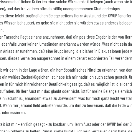
wissenschaftlichen Kriterien eine solche Wirksamkeit belegen (auch wenn si
en), und das trotz eines oftmals völlig unangemessenen Studiendesigns.
n diese leicht zugänglichen Belege seitens Herrn Austs und der GWUP ignorier
s Wissen behauptet, es gebe sie nicht oder sie würden etwas anderes belegen
nn.
er Tatsache liegt es nahe anzunehmen, daß ein positives Ergebnis der von He
 ebenfalls unter keinen Umständen anerkannt werden würde. Was nicht sein dar
en Anlass anzunehmen, daß eine Gruppierung, die bisher in Diskussionen jede w
sen, dieses Verhalten ausgerechnet in einem derart exponierten Fall veränder
ob wir denn in der Lage wären, ein homöopathisches Mittel zu erkennen, von de
 ein weißes Zuckerkügelchen ist, habe ich mir natürlich auch schon gestellt.
n in für mich hinreichender Deutlichkeit gezeigt, daß es möglich ist, die Ident
zufinden. Ob Herr Aust mir das glaubt oder nicht, ist für meine Belange ziemlich
ein Bedürfnis, jemandem etwas zu „beweisen“, was für mich ganz leicht verständ
t. Wenn mir jemand Geld anbieten würde, um ihm zu beweisen, daß die Erde wirk
 interessieren.
eit ist mir – ehrlich gesagt – zu kostbar, um Herrn Aust oder der GWUP bei der 
hen Probleme zu helfen. Zumal, siehe Punkt 1, ich kein Vertrauen darin habe, da