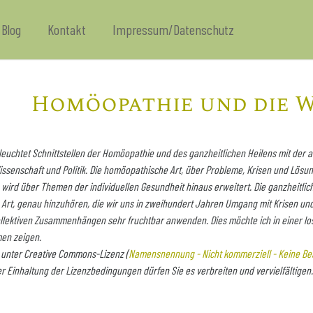
Blog
Kontakt
Impressum/Datenschutz
Homöopathie und die 
leuchtet Schnittstellen der Homöopathie und des ganzheitlichen Heilens mit der 
 Wissenschaft und Politik. Die homöopathische Art, über Probleme, Krisen und Lö
wird über Themen der individuellen Gesundheit hinaus erweitert. Die ganzheitl
Art, genau hinzuhören, die wir uns in zweihundert Jahren Umgang mit Krisen und
ollektiven Zusammenhängen sehr fruchtbar anwenden. Dies möchte ich in einer lo
men zeigen.
d unter Creative Commons-Lizenz (
Namensnennung - Nicht kommerziell - Keine Bea
ter Einhaltung der Lizenzbedingungen dürfen Sie es verbreiten und vervielfältigen.