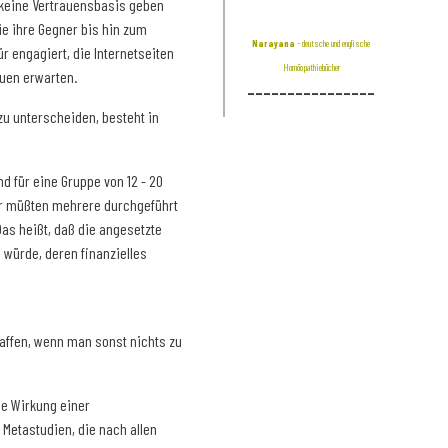
 keine Vertrauensbasis geben
e ihre Gegner bis hin zum
Narayana
- deutsche und englische
r engagiert, die Internetseiten
Homöopathiebücher
auen erwarten.
________________
u unterscheiden, besteht in
 für eine Gruppe von 12 - 20
rer müßten mehrere durchgeführt
Das heißt, daß die angesetzte
würde, deren finanzielles
haffen, wenn man sonst nichts zu
ie Wirkung einer
Metastudien, die nach allen