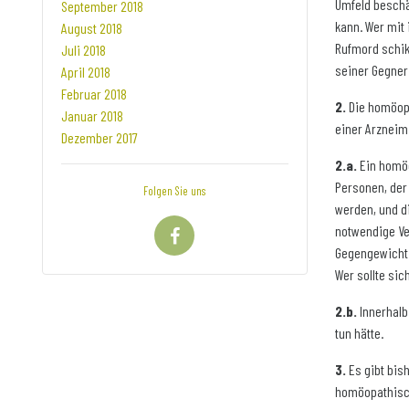
Umfeld beschä
September 2018
kann. Wer mit 
August 2018
Rufmord schika
Juli 2018
seiner Gegner
April 2018
Februar 2018
2.
Die homöopa
Januar 2018
einer Arzneim
Dezember 2017
2.a.
Ein homöo
Personen, der 
Folgen Sie uns
werden, und di
notwendige Ve
Gegengewicht 
Wer sollte sic
2.b.
Innerhalb
tun hätte.
3.
Es gibt bis
homöopathisch