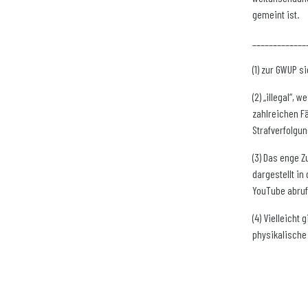
gemeint ist.
_____________
(1) zur GWUP s
(2) „illegal“,
zahlreichen Fä
Strafverfolgun
(3) Das enge 
dargestellt in
YouTube abruf
(4) Vielleicht
physikalische