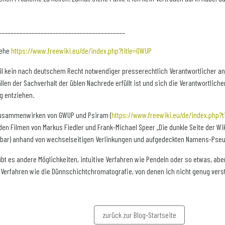
__________________________________________
iehe
https://www.freewiki.eu/de/index.php?title=GWUP
 weil kein nach deutschem Recht notwendiger presserechtlich Verantwortlicher an
llen der Sachverhalt der üblen Nachrede erfüllt ist und sich die Verantwortlich
g entziehen.
Zusammenwirken von GWUP und Psiram (
https://www.freewiki.eu/de/index.php?t
 den Filmen von Markus Fiedler und Frank-Michael Speer „Die dunkle Seite der Wi
bar) anhand von wechselseitigen Verlinkungen und aufgedeckten Namens-Pse
 gibt es andere Möglichkeiten, intuitive Verfahren wie Pendeln oder so etwas, abe
 Verfahren wie die Dünnschichtchromatografie, von denen ich nicht genug vers
zurück zur Blog-Startseite