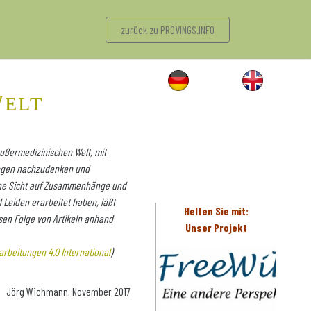
zurück zu PROVINGS.INFO
Welt
außermedizinischen Welt, mit
sungen nachzudenken und
iche Sicht auf Zusammenhänge und
 Leiden erarbeitet haben, läßt
Helfen Sie mit:
sen Folge von Artikeln anhand
Unser Projekt
rbeitungen 4.0 International
)
Jörg Wichmann, November 2017