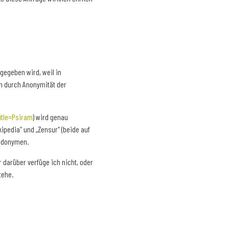
gegeben wird, weil in
en durch Anonymität der
itle=Psiram
) wird genau
kipedia“ und „Zensur“ (beide auf
udonymen.
r darüber verfüge ich nicht, oder
tehe.