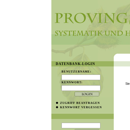
DATENBANK-LOGIN
BENUTZERNAME:
KENNWORT:
Sie
ZUGRIFF BEANTRAGEN
KENNWORT VERGESSEN