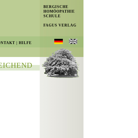
BERGISCHE
HOMÖOPATHIE
SCHULE
FAGUS VERLAG
ONTAKT
|
HILFE
EICHEND