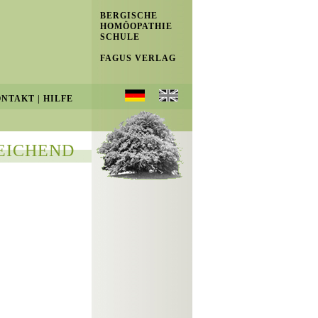
BERGISCHE
HOMÖOPATHIE
SCHULE
FAGUS VERLAG
ONTAKT
|
HILFE
EICHEND