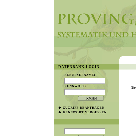
DATENBANK-LOGIN
BENUTZERNAME:
KENNWORT:
Sie
ZUGRIFF BEANTRAGEN
KENNWORT VERGESSEN