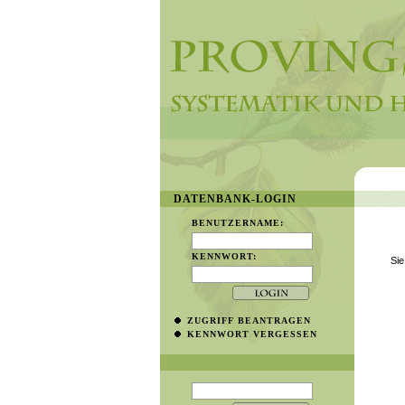
DATENBANK-LOGIN
BENUTZERNAME:
KENNWORT:
Sie
ZUGRIFF BEANTRAGEN
KENNWORT VERGESSEN