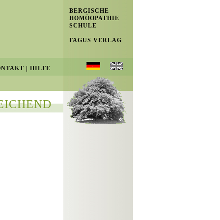
BERGISCHE
HOMÖOPATHIE
SCHULE
FAGUS VERLAG
ONTAKT
|
HILFE
EICHEND