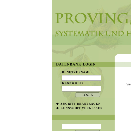
DATENBANK-LOGIN
BENUTZERNAME:
KENNWORT:
Sie
ZUGRIFF BEANTRAGEN
KENNWORT VERGESSEN