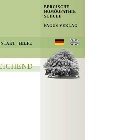
BERGISCHE
HOMÖOPATHIE
SCHULE
FAGUS VERLAG
ONTAKT
|
HILFE
EICHEND