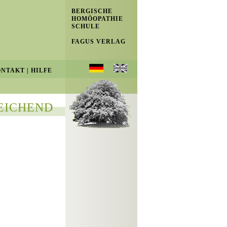
BERGISCHE
HOMÖOPATHIE
SCHULE
FAGUS VERLAG
ONTAKT
|
HILFE
EICHEND