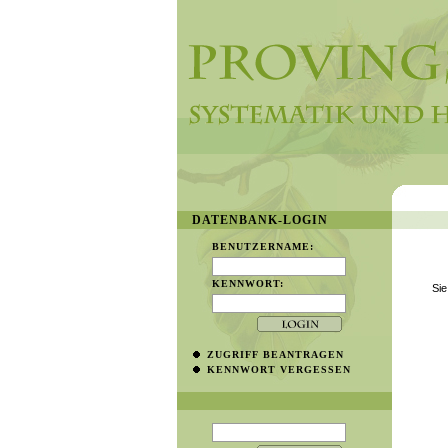
DATENBANK-LOGIN
BENUTZERNAME:
KENNWORT:
Sie
ZUGRIFF BEANTRAGEN
KENNWORT VERGESSEN