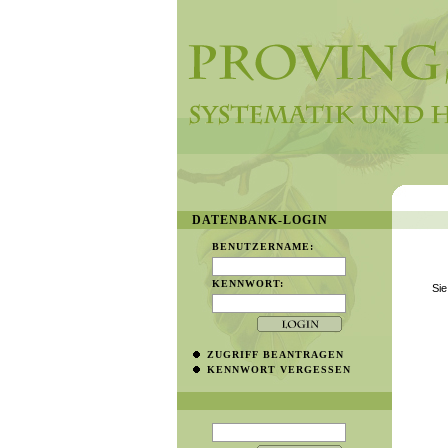
DATENBANK-LOGIN
BENUTZERNAME:
KENNWORT:
Sie
ZUGRIFF BEANTRAGEN
KENNWORT VERGESSEN