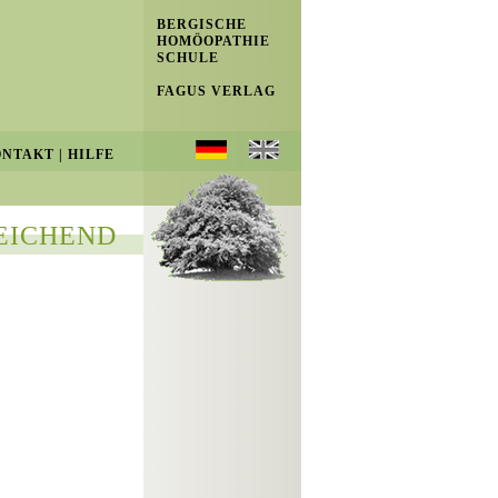
BERGISCHE
HOMÖOPATHIE
SCHULE
FAGUS VERLAG
ONTAKT
|
HILFE
EICHEND