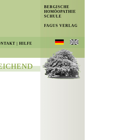
BERGISCHE
HOMÖOPATHIE
SCHULE
FAGUS VERLAG
ONTAKT
|
HILFE
EICHEND