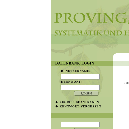
DATENBANK-LOGIN
BENUTZERNAME:
KENNWORT:
Sie
ZUGRIFF BEANTRAGEN
KENNWORT VERGESSEN