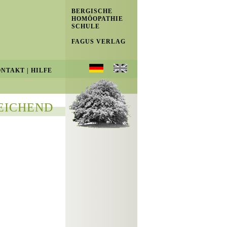
BERGISCHE
HOMÖOPATHIE
SCHULE
FAGUS VERLAG
ONTAKT
|
HILFE
EICHEND