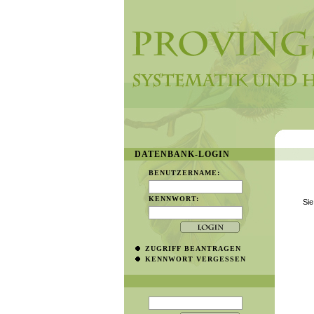
DATENBANK-LOGIN
BENUTZERNAME:
KENNWORT:
Sie
ZUGRIFF BEANTRAGEN
KENNWORT VERGESSEN