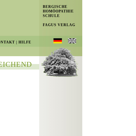
BERGISCHE
HOMÖOPATHIE
SCHULE
FAGUS VERLAG
ONTAKT
|
HILFE
EICHEND