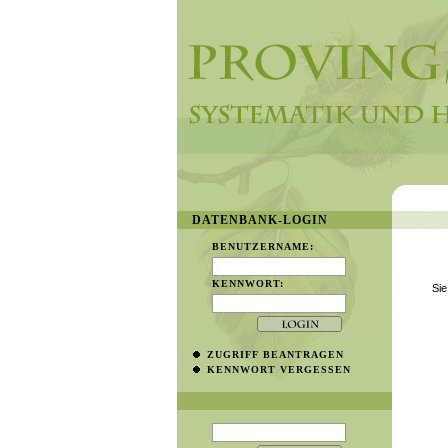
DATENBANK-LOGIN
BENUTZERNAME:
KENNWORT:
Sie
ZUGRIFF BEANTRAGEN
KENNWORT VERGESSEN