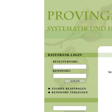
DATENBANK-LOGIN
BENUTZERNAME:
KENNWORT:
Sie
ZUGRIFF BEANTRAGEN
KENNWORT VERGESSEN