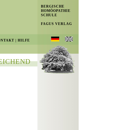
BERGISCHE
HOMÖOPATHIE
SCHULE
FAGUS VERLAG
ONTAKT
|
HILFE
EICHEND