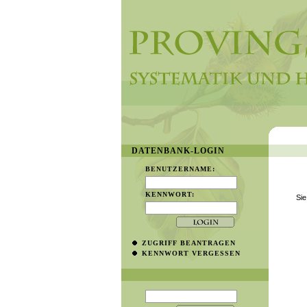
DATENBANK-LOGIN
BENUTZERNAME:
KENNWORT:
Sie
ZUGRIFF BEANTRAGEN
KENNWORT VERGESSEN