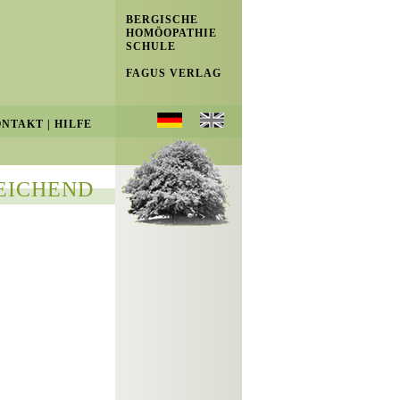
BERGISCHE
HOMÖOPATHIE
SCHULE
FAGUS VERLAG
ONTAKT
|
HILFE
EICHEND