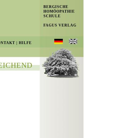
BERGISCHE
HOMÖOPATHIE
SCHULE
FAGUS VERLAG
ONTAKT
|
HILFE
EICHEND