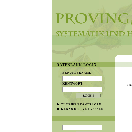
DATENBANK-LOGIN
BENUTZERNAME:
KENNWORT:
Sie
ZUGRIFF BEANTRAGEN
KENNWORT VERGESSEN