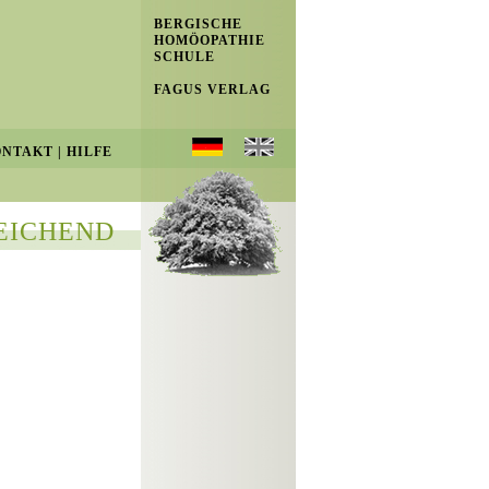
BERGISCHE
HOMÖOPATHIE
SCHULE
FAGUS VERLAG
ONTAKT
|
HILFE
EICHEND