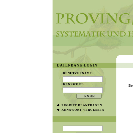
DATENBANK-LOGIN
BENUTZERNAME:
KENNWORT:
Sie
ZUGRIFF BEANTRAGEN
KENNWORT VERGESSEN