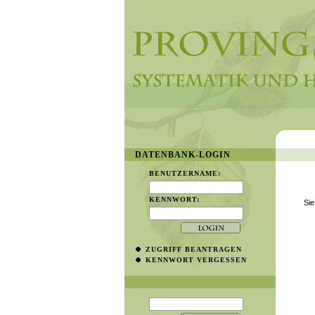
DATENBANK-LOGIN
BENUTZERNAME:
KENNWORT:
Sie
ZUGRIFF BEANTRAGEN
KENNWORT VERGESSEN