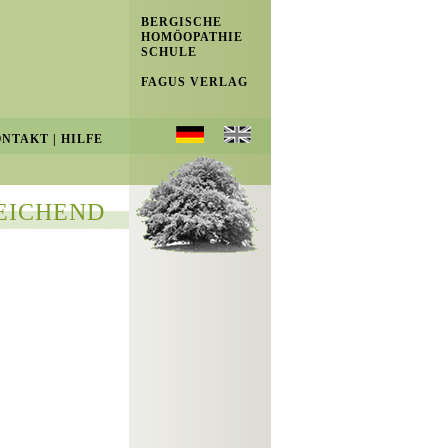
BERGISCHE
HOMÖOPATHIE
SCHULE
FAGUS VERLAG
ONTAKT
|
HILFE
EICHEND