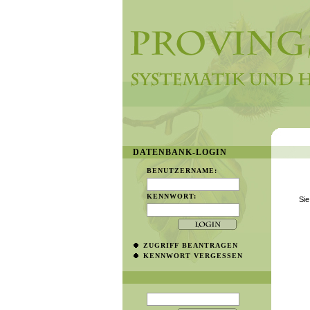
DATENBANK-LOGIN
BENUTZERNAME:
KENNWORT:
Sie
ZUGRIFF BEANTRAGEN
KENNWORT VERGESSEN