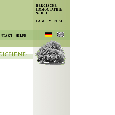
BERGISCHE
HOMÖOPATHIE
SCHULE
FAGUS VERLAG
ONTAKT
|
HILFE
EICHEND