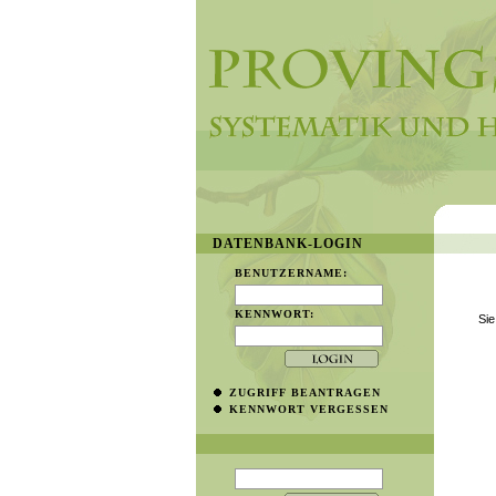
DATENBANK-LOGIN
BENUTZERNAME:
KENNWORT:
Sie
ZUGRIFF BEANTRAGEN
KENNWORT VERGESSEN