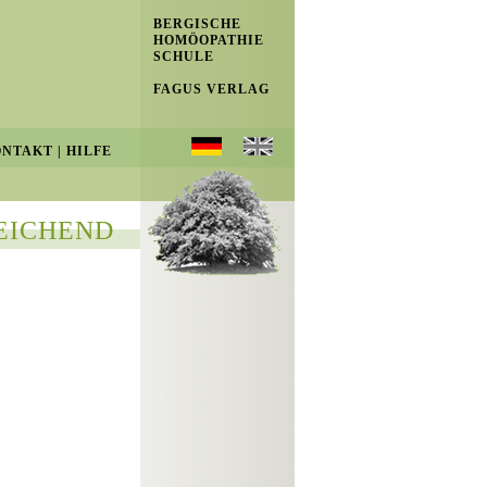
BERGISCHE
HOMÖOPATHIE
SCHULE
FAGUS VERLAG
ONTAKT
|
HILFE
EICHEND