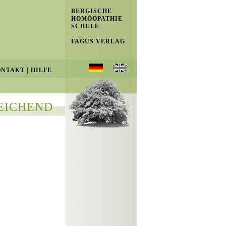
BERGISCHE
HOMÖOPATHIE
SCHULE
FAGUS VERLAG
ONTAKT
|
HILFE
EICHEND