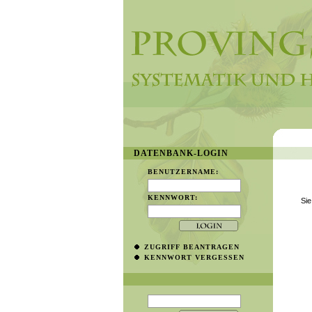
DATENBANK-LOGIN
BENUTZERNAME:
KENNWORT:
Sie
ZUGRIFF BEANTRAGEN
KENNWORT VERGESSEN