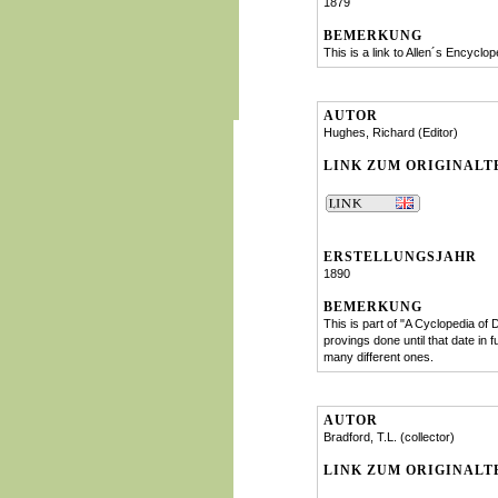
1879
BEMERKUNG
This is a link to Allen´s Encyclop
AUTOR
Hughes, Richard (Editor)
LINK ZUM ORIGINALT
ERSTELLUNGSJAHR
1890
BEMERKUNG
This is part of "A Cyclopedia of
provings done until that date in 
many different ones.
AUTOR
Bradford, T.L. (collector)
LINK ZUM ORIGINALT