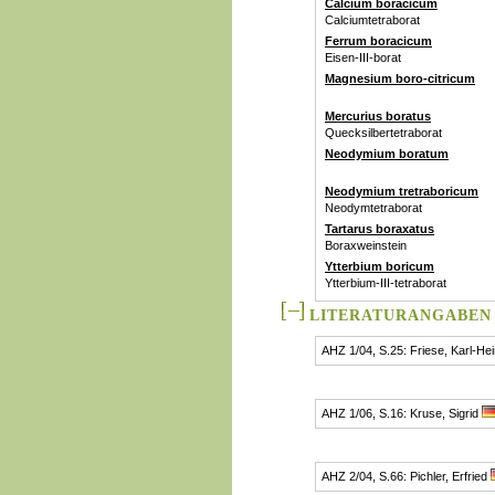
Calcium boracicum
Calciumtetraborat
Ferrum boracicum
Eisen-III-borat
Magnesium boro-citricum
Mercurius boratus
Quecksilbertetraborat
Neodymium boratum
Neodymium tretraboricum
Neodymtetraborat
Tartarus boraxatus
Boraxweinstein
Ytterbium boricum
Ytterbium-III-tetraborat
LITERATURANGABEN
AHZ 1/04, S.25: Friese, Karl-He
AHZ 1/06, S.16: Kruse, Sigrid
AHZ 2/04, S.66: Pichler, Erfried