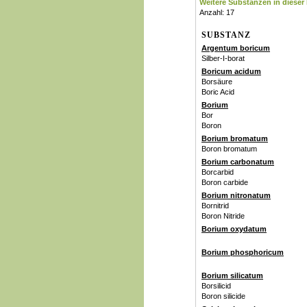
Weitere Substanzen in dieser 
Anzahl: 17
SUBSTANZ
Argentum boricum
Silber-I-borat
Boricum acidum
Borsäure
Boric Acid
Borium
Bor
Boron
Borium bromatum
Boron bromatum
Borium carbonatum
Borcarbid
Boron carbide
Borium nitronatum
Bornitrid
Boron Nitride
Borium oxydatum
Borium phosphoricum
Borium silicatum
Borsilicid
Boron silicide