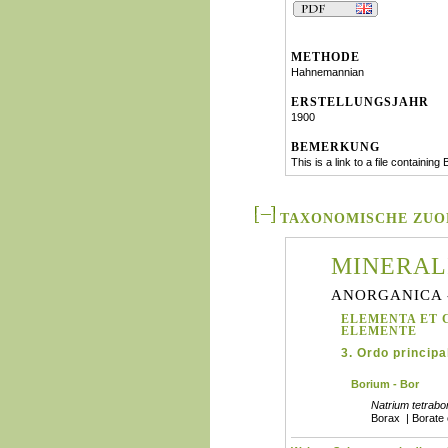
METHODE
Hahnemannian
ERSTELLUNGSJAHR
1900
BEMERKUNG
This is a link to a file containi
TAXONOMISCHE ZU
MINERAL
ANORGANICA 
ELEMENTA ET 
ELEMENTE
3. Ordo principa
Borium - Bor
Natrium tetrabo
Borax | Borate