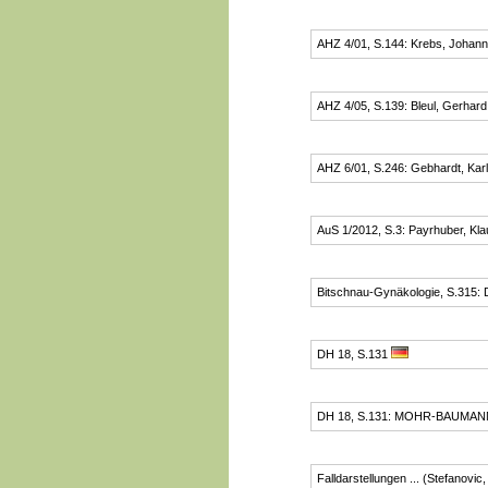
AHZ 4/01, S.144: Krebs, Johan
AHZ 4/05, S.139: Bleul, Gerhard
AHZ 6/01, S.246: Gebhardt, Kar
AuS 1/2012, S.3: Payrhuber, Kla
Bitschnau-Gynäkologie, S.315: 
DH 18, S.131
DH 18, S.131: MOHR-BAUMAN
Falldarstellungen ... (Stefanovic