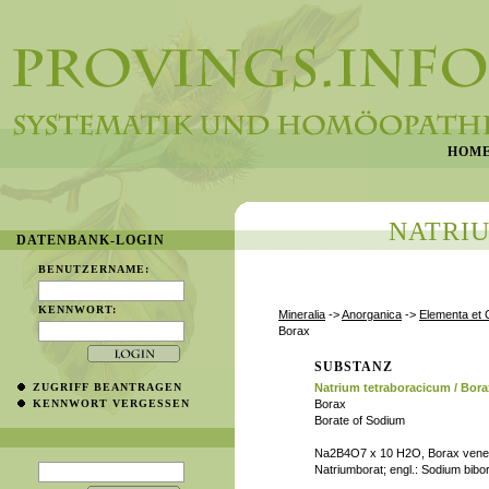
HOM
NATRI
DATENBANK-LOGIN
BENUTZERNAME:
KENNWORT:
Mineralia
->
Anorganica
->
Elementa et 
Borax
SUBSTANZ
ZUGRIFF BEANTRAGEN
Natrium tetraboracicum / Bora
KENNWORT VERGESSEN
Borax
Borate of Sodium
Na2B4O7 x 10 H2O, Borax veneta
Natriumborat; engl.: Sodium bibor