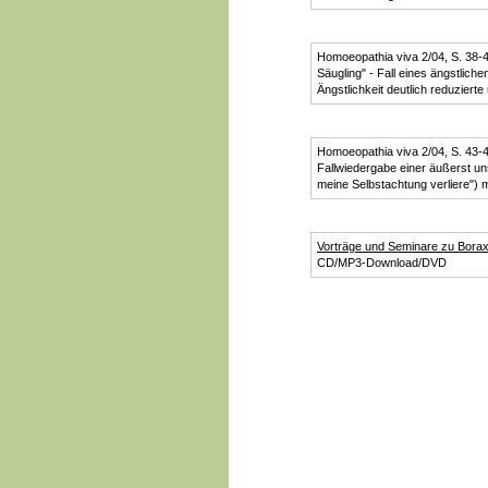
Homoeopathia viva 2/04, S. 38-4
Säugling" - Fall eines ängstlic
Ängstlichkeit deutlich reduzierte
Homoeopathia viva 2/04, S. 43-4
Fallwiedergabe einer äußerst un
meine Selbstachtung verliere") 
Vorträge und Seminare zu Bora
CD/MP3-Download/DVD