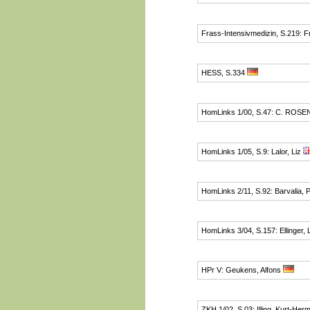
Frass-Intensivmedizin, S.219: F
HESS, S.334
HomLinks 1/00, S.47: C. ROS
HomLinks 1/05, S.9: Lalor, Liz
HomLinks 2/11, S.92: Barvalia, P
HomLinks 3/04, S.157: Ellinger, 
HPr V: Geukens, Alfons
ZKH 1/02, S.03: Illing, Kurt-Her