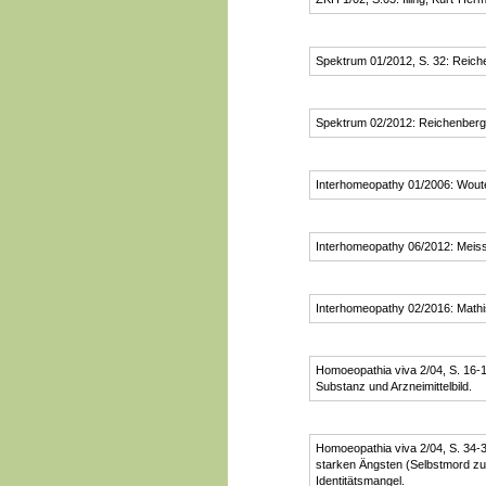
Spektrum 01/2012, S. 32: Reich
Spektrum 02/2012: Reichenberg
Interhomeopathy 01/2006: Wout
Interhomeopathy 06/2012: Meiss
Interhomeopathy 02/2016: Mathi
Homoeopathia viva 2/04, S. 16
Substanz und Arzneimittelbild.
Homoeopathia viva 2/04, S. 34-
starken Ängsten (Selbstmord zu 
Identitätsmangel.