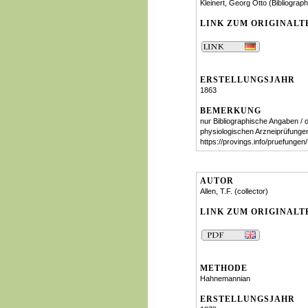
Kleinert, Georg Otto (Bibliograph
LINK ZUM ORIGINALT
ERSTELLUNGSJAHR
1863
BEMERKUNG
nur Bibliographische Angaben / o
physiologischen Arzneiprüfunge
https://provings.info/pruefung
AUTOR
Allen, T.F. (collector)
LINK ZUM ORIGINALT
METHODE
Hahnemannian
ERSTELLUNGSJAHR