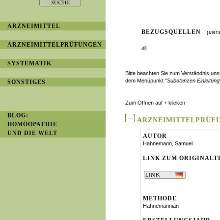
ARZNEIMITTEL
BEZUGSQUELLEN
(UNT
ARZNEIMITTELPRÜFUNGEN
all
SYSTEMATIK
Bitte beachten Sie zum Verständnis u
dem Menüpunkt "
Substanzen Einleitung
SONSTIGES
Zum Öffnen auf + klicken
BLOG:
ARZNEIMITTELPRÜF
HOMÖOPATHIE
UND DIE WELT
AUTOR
Hahnemann, Samuel
LINK ZUM ORIGINALT
METHODE
Hahnemannian