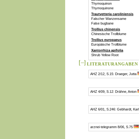
Thymoquinon
Thymoquinone
Trautvetteria caroliniensis
Falscher Wanzensame
False bugbane
Trollius chinensis
Chinesische Trollblume
Trollius europaeus
Europäische Trollblume
Xantorrhiza apifolia
Shrub Yellow Root
LITERATURANGABEN
AHZ 2/12, S.15: Draeger, Jutta
AHZ 4/09, S.12: Drähne, Anton
AHZ 6/01, S.246: Gebhardt, Kar
arznei-telegramm 8/06, S.75