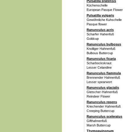
Pulsatilla pratensis
Küchenschelle
European Pasque Flower
Pulsatilla vulgaris
Gewöhnliche Kuhschelle
Pasque flower
Ranunculus acris
Scharfer Hahenfuß
Goldcup
Ranunculus bulbosus
Knolliger Hahnenfuß
Bulbous Buttercup
Ranunculus ficaria
Scharbockskraut
Lesser Celandine
Ranunculus flammula
Brennender Hahnenfuß
Lesser spearwort
Ranunculus glacialis
Gletscher-Hahnenfuß
Reindeer Flower
Ranunculus repens
Kriechender Hahnenfuß
Creeping Buttercup
Ranunculus sceleratus
Gifthahnenfuß
Marsh Buttercup
Thymoquinonum