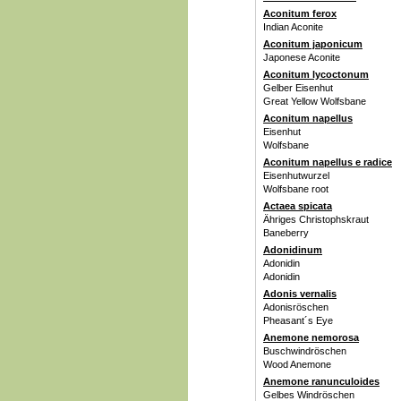
Aconitum ferox
Indian Aconite
Aconitum japonicum
Japonese Aconite
Aconitum lycoctonum
Gelber Eisenhut
Great Yellow Wolfsbane
Aconitum napellus
Eisenhut
Wolfsbane
Aconitum napellus e radice
Eisenhutwurzel
Wolfsbane root
Actaea spicata
Ähriges Christophskraut
Baneberry
Adonidinum
Adonidin
Adonidin
Adonis vernalis
Adonisröschen
Pheasant´s Eye
Anemone nemorosa
Buschwindröschen
Wood Anemone
Anemone ranunculoides
Gelbes Windröschen