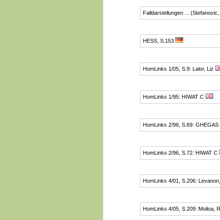
Falldarstellungen ... (Stefanovic
HESS, S.153
HomLinks 1/05, S.9: Lalor, Liz
HomLinks 1/95: HIWAT C
HomLinks 2/96, S.69: GHEGAS
HomLinks 2/96, S.72: HIWAT C
HomLinks 4/01, S.206: Levanon
HomLinks 4/05, S.209: Moiloa, 