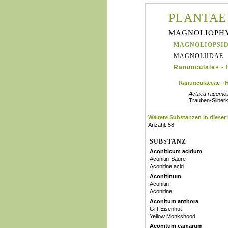
PLANTAE
MAGNOLIOPHY
MAGNOLIOPSID
MAGNOLIIDAE
Ranunculales - 
Ranunculaceae -
Actaea racemos
Trauben-Silber
Weitere Substanzen in dieser 
Anzahl: 58
SUBSTANZ
Aconiticum acidum
Aconitin-Säure
Aconitine acid
Aconitinum
Aconitin
Aconitine
Aconitum anthora
Gift-Eisenhut
Yellow Monkshood
Aconitum camarum