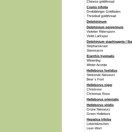
Chinese goldthread
Coptis trifolia
Dreiblättriger Goldfaden
Threeleaf goldthread
Delphininum
Delphinium peregrinum
Violetter Rittersporn
Violet Larkspur
Delphinium staphisagria / St
Stephanskraut
Stavesacre
Eranthis hyemalis
Winterling
Winter Aconite
Helleborus foetidus
Stinkende Nieswurz
Bear´s Foot
Helleborus niger
Christrose
Christmas Rose
Helleborus orientalis
Helleborus viridis
Grüne Nieswurz
Green Hellebore
Hepatica triloba
Leberblümchen
Liver-Wort