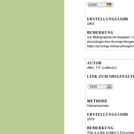
ERSTELLUNGSJAHR
1863
BEMERKUNG
nur Bibliographische Angaben / o
physiologischen Arzneiprüfunge
https://provings.info/pruefung
AUTOR
Allen, T.F. (collector)
LINK ZUM ORIGINALT
METHODE
Hahnemannian
ERSTELLUNGSJAHR
1879
BEMERKUNG
This is a link to Allen´s Encyclop