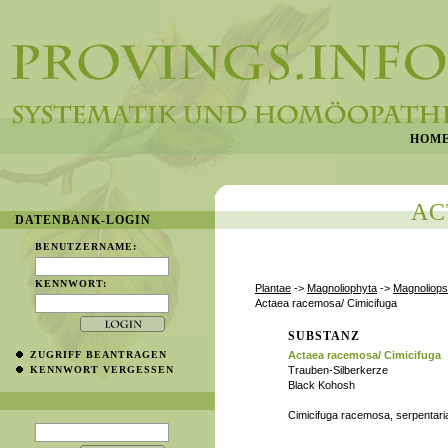
HOM
AC
DATENBANK-LOGIN
BENUTZERNAME:
KENNWORT:
Plantae
->
Magnoliophyta
->
Magnoliops
Actaea racemosa/ Cimicifuga
SUBSTANZ
ZUGRIFF BEANTRAGEN
Actaea racemosa/ Cimicifuga
KENNWORT VERGESSEN
Trauben-Silberkerze
Black Kohosh
Cimicifuga racemosa, serpentari