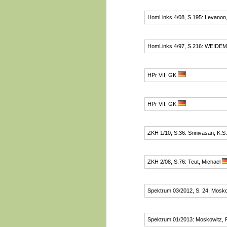
HomLinks 4/08, S.195: Levanon
HomLinks 4/97, S.216: WEIDE
HPr VII: GK
HPr VII: GK
ZKH 1/10, S.36: Srinivasan, K.S.
ZKH 2/08, S.76: Teut, Michael
Spektrum 03/2012, S. 24: Mosko
Spektrum 01/2013: Moskowitz, 