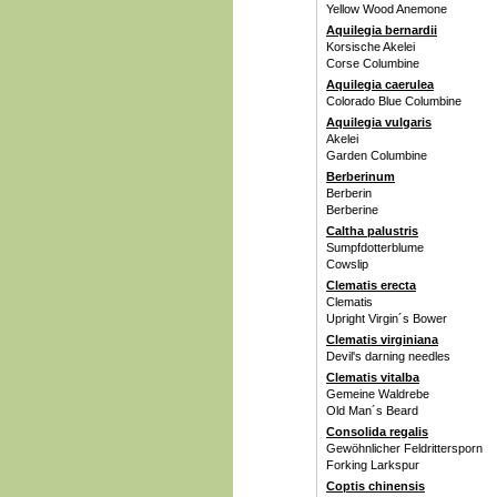
Yellow Wood Anemone
Aquilegia bernardii
Korsische Akelei
Corse Columbine
Aquilegia caerulea
Colorado Blue Columbine
Aquilegia vulgaris
Akelei
Garden Columbine
Berberinum
Berberin
Berberine
Caltha palustris
Sumpfdotterblume
Cowslip
Clematis erecta
Clematis
Upright Virgin´s Bower
Clematis virginiana
Devil's darning needles
Clematis vitalba
Gemeine Waldrebe
Old Man´s Beard
Consolida regalis
Gewöhnlicher Feldrittersporn
Forking Larkspur
Coptis chinensis