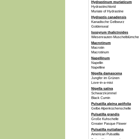
Hydrastinum muriaticum
Hydrastinchlorid
Muriate of Hydrastine
Hydrastis canadensis
Kanadische Gelbwurz
Goldenseal
Isopyrum thalictroides
Wiesenrauten-Muschelblümche
Macrotinum
Macrotin
Macrotinum
Napellinum
Napellin
Napelline
Nigella damascena
Jungfer im Grünen
Love-in-a-mist
Nigella sativa
Schwarzkümmel
Black Cumin
Pulsatilla alpina apiifolia
Gelbe Alpenküchenschelle
Pulsatilla grandis
Große Kuhschelle
Greater Pasque Flower
Pulsatilla nuttaliana
American Pulsatilla