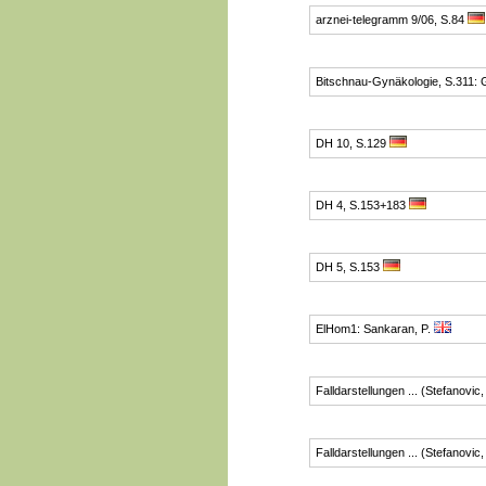
arznei-telegramm 9/06, S.84
Bitschnau-Gynäkologie, S.311: 
DH 10, S.129
DH 4, S.153+183
DH 5, S.153
ElHom1: Sankaran, P.
Falldarstellungen ... (Stefanovic
Falldarstellungen ... (Stefanovic