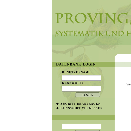
DATENBANK-LOGIN
BENUTZERNAME:
KENNWORT:
Sie
ZUGRIFF BEANTRAGEN
KENNWORT VERGESSEN