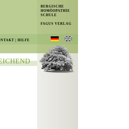
BERGISCHE
HOMÖOPATHIE
SCHULE
FAGUS VERLAG
ONTAKT
|
HILFE
EICHEND